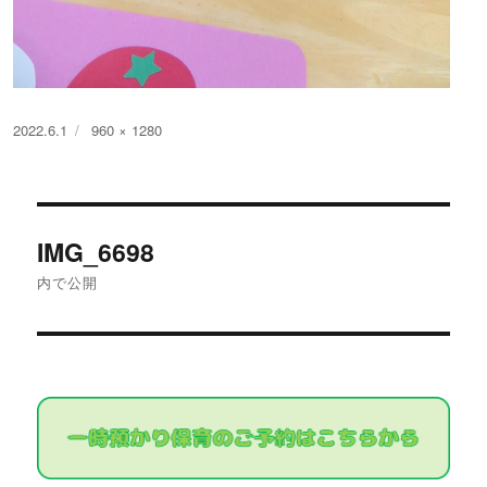
投
フ
2022.6.1
960 × 1280
稿
ル
日:
サ
イ
投
ズ
IMG_6698
稿
内で公開
ナ
ビ
ゲ
ー