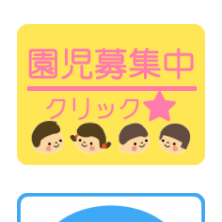
シ
ョ
ン