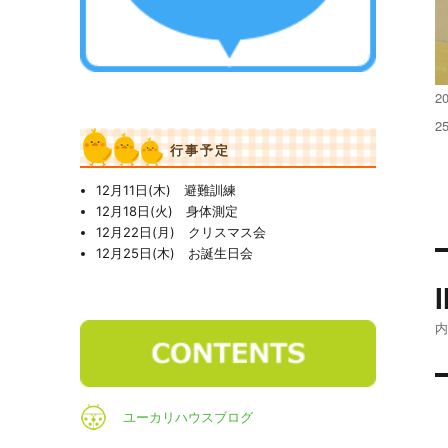
投
20
稿
フ
2
日
ル
行事予定
サ
イ
12月11日(木) 避難訓練
ズ
12月18日(火) 身体測定
12月22日(月) クリスマス会
12月25日(木) お誕生日会
ユーカリハウスブログ