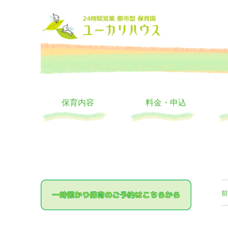
大阪の24時間託児所 ユーカリハウス 月極 一時保育 一時預か
24時間託児所 ユーカリハ
保育内容
料金・申込