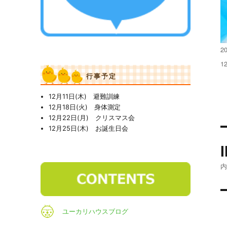
投
20
稿
フ
1
日
ル
行事予定
サ
イ
12月11日(木) 避難訓練
ズ
12月18日(火) 身体測定
12月22日(月) クリスマス会
12月25日(木) お誕生日会
ユーカリハウスブログ