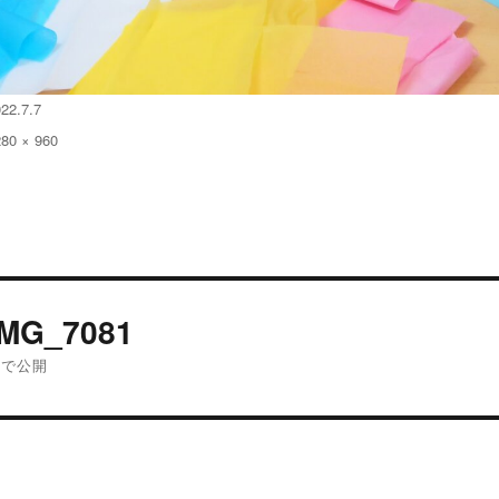
22.7.7
280 × 960
:
投
IMG_7081
稿
内で公開
ナ
ビ
ゲ