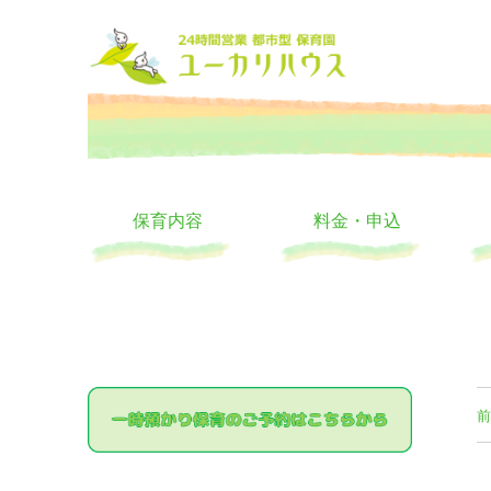
大阪の24時間託児所 ユーカリハウス 月極 一時保育 一時預か
24時間託児所 ユーカリハ
保育内容
料金・申込