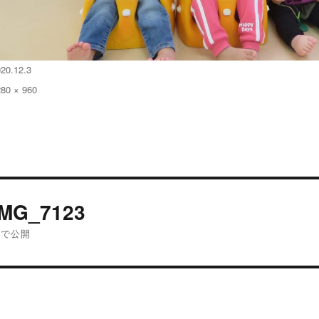
20.12.3
280 × 960
:
投
IMG_7123
稿
内で公開
ナ
ビ
ゲ