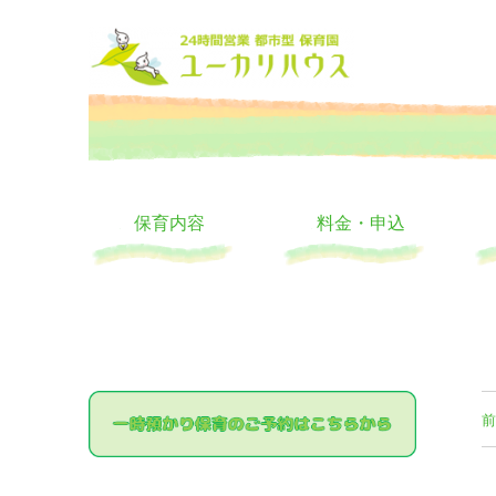
大阪の24時間託児所 ユーカリハウス 月極 一時保育 一時預か
24時間託児所 ユーカリハ
保育内容
料金・申込