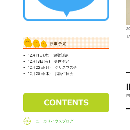
投
20
稿
フ
1
日
ル
行事予定
サ
イ
12月11日(木) 避難訓練
ズ
12月18日(火) 身体測定
12月22日(月) クリスマス会
12月25日(木) お誕生日会
ユーカリハウスブログ