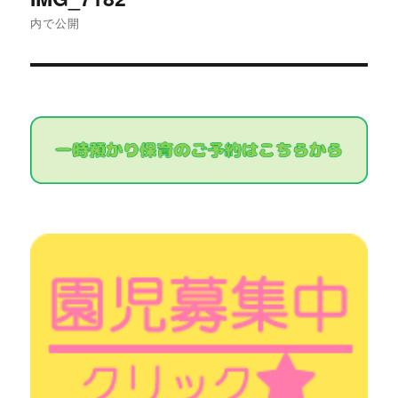
稿
内で公開
ナ
ビ
ゲ
ー
シ
ョ
ン