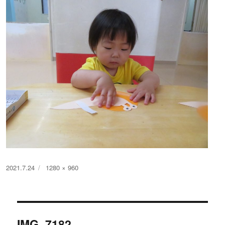
投
フ
2021.7.24
1280 × 960
稿
ル
日:
サ
イ
投
ズ
IMG_7182