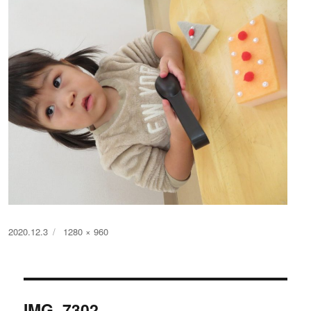
投
フ
2020.12.3
1280 × 960
稿
ル
日:
サ
イ
投
ズ
IMG_7302