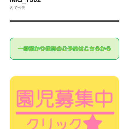
稿
内で公開
ナ
ビ
ゲ
ー
シ
ョ
ン