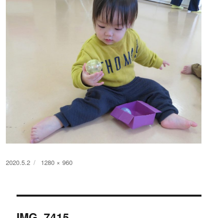
投
フ
2020.5.2
1280 × 960
稿
ル
日:
サ
イ
投
ズ
IMG_7415