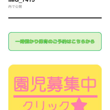
稿
内で公開
ナ
ビ
ゲ
ー
シ
ョ
ン