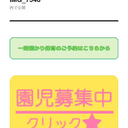
稿
内で公開
ナ
ビ
ゲ
ー
シ
ョ
ン