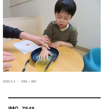
投
フ
2020.5.4
1280 × 960
稿
ル
日:
サ
イ
投
ズ
IMG_7548