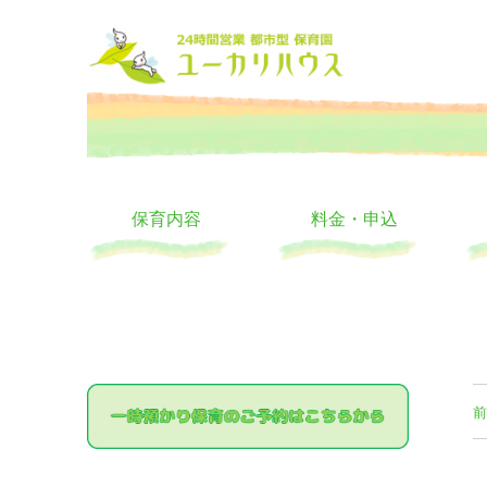
大阪の24時間託児所 ユーカリハウス 月極 一時保育 一時預か
24時間託児所 ユーカリハ
保育内容
料金・申込