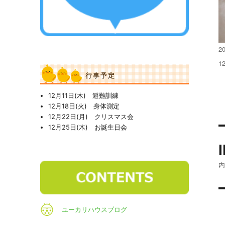
投
2
稿
フ
1
日
ル
行事予定
サ
イ
12月11日(木) 避難訓練
ズ
12月18日(火) 身体測定
12月22日(月) クリスマス会
12月25日(木) お誕生日会
ユーカリハウスブログ