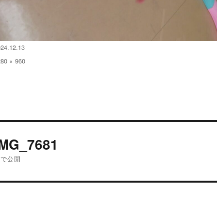
024.12.13
280 × 960
:
投
IMG_7681
稿
内で公開
ナ
ビ
ゲ