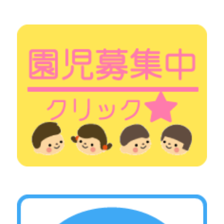
シ
ョ
ン