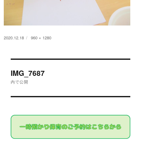
投
フ
2020.12.18
960 × 1280
稿
ル
日:
サ
イ
投
ズ
IMG_7687
稿
内で公開
ナ
ビ
ゲ
ー