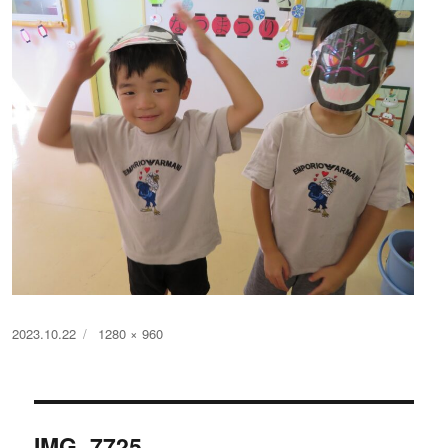
投
フ
2023.10.22
1280 × 960
稿
ル
日:
サ
イ
投
ズ
IMG_7725