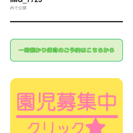
稿
内で公開
ナ
ビ
ゲ
ー
シ
ョ
ン