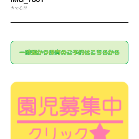
稿
内で公開
ナ
ビ
ゲ
ー
シ
ョ
ン