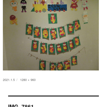
投
フ
2021.1.5
1280 × 960
稿
ル
日:
サ
イ
投
ズ
IMG_7861