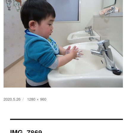
投
フ
2020.5.26
1280 × 960
稿
ル
日:
サ
イ
投
ズ
IMG_7869