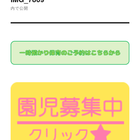
稿
内で公開
ナ
ビ
ゲ
ー
シ
ョ
ン