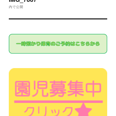
稿
内で公開
ナ
ビ
ゲ
ー
シ
ョ
ン