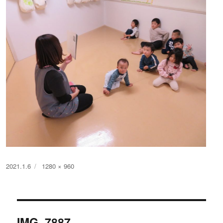
投
フ
2021.1.6
1280 × 960
稿
ル
日:
サ
イ
投
ズ
IMG_7887