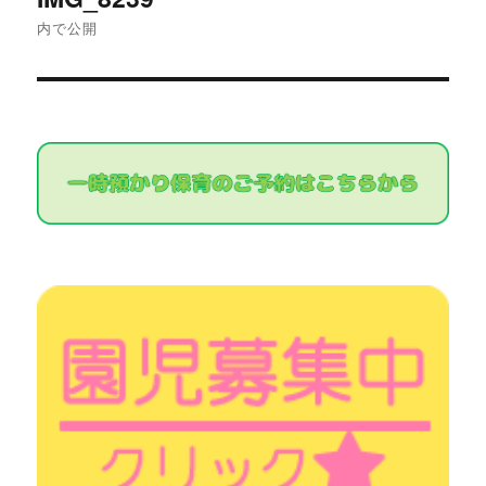
稿
内で公開
ナ
ビ
ゲ
ー
シ
ョ
ン