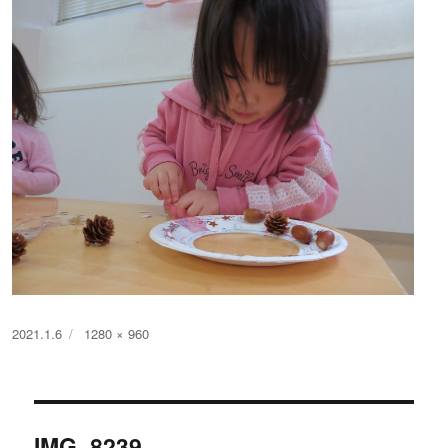
投
フ
2021.1.6
1280 × 960
稿
ル
日:
サ
イ
投
ズ
IMG_8239