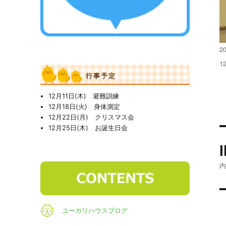
投
20
稿
フ
1
日
ル
行事予定
サ
イ
12月11日(木) 避難訓練
ズ
12月18日(火) 身体測定
12月22日(月) クリスマス会
12月25日(木) お誕生日会
ユーカリハウスブログ