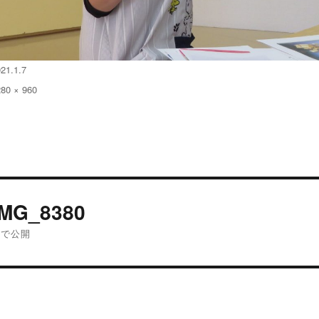
21.1.7
280 × 960
:
投
IMG_8380
稿
内で公開
ナ
ビ
ゲ