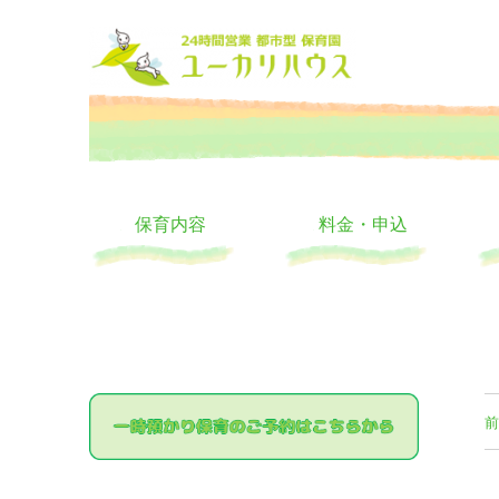
大阪の24時間託児所 ユーカリハウス 月極 一時保育 一時預か
24時間託児所 ユーカリハ
保育内容
料金・申込