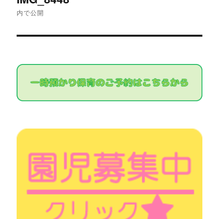
稿
内で公開
ナ
ビ
ゲ
ー
シ
ョ
ン