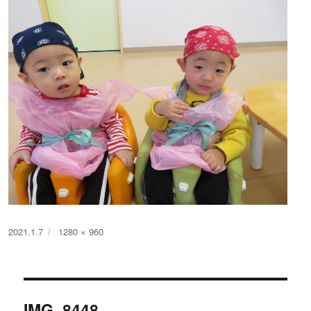
投
フ
2021.1.7
1280 × 960
稿
ル
日:
サ
イ
投
ズ
IMG_8448