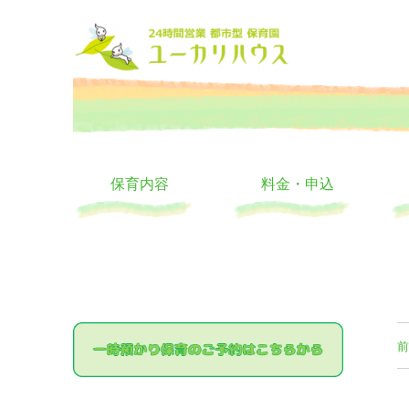
大阪の24時間託児所 ユーカリハウス 月極 一時保育 一時預か
24時間託児所 ユーカリハ
保育内容
料金・申込