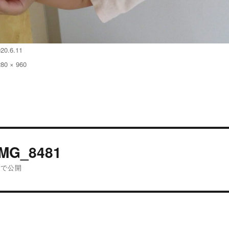
20.6.11
280 × 960
:
投
IMG_8481
稿
内で公開
ナ
ビ
ゲ