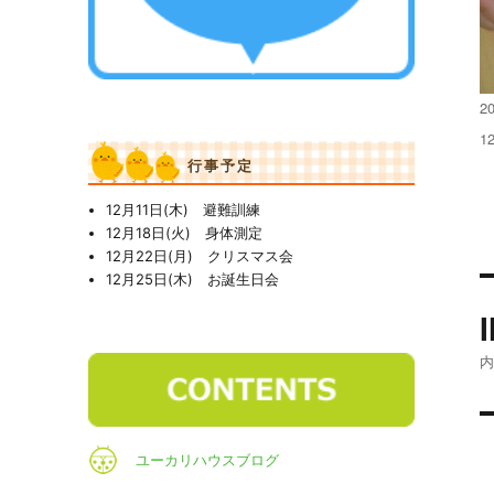
投
20
稿
フ
1
日
ル
行事予定
サ
イ
12月11日(木) 避難訓練
ズ
12月18日(火) 身体測定
12月22日(月) クリスマス会
12月25日(木) お誕生日会
ユーカリハウスブログ