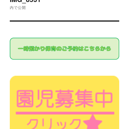
稿
内で公開
ナ
ビ
ゲ
ー
シ
ョ
ン