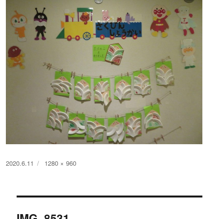
投
フ
2020.6.11
1280 × 960
稿
ル
日:
サ
イ
投
ズ
IMG_8531