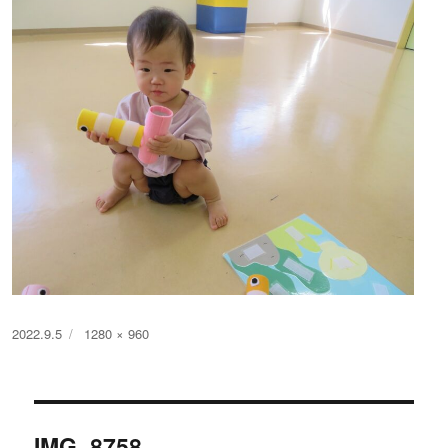
投
フ
2022.9.5
1280 × 960
稿
ル
日:
サ
イ
投
ズ
IMG_8758