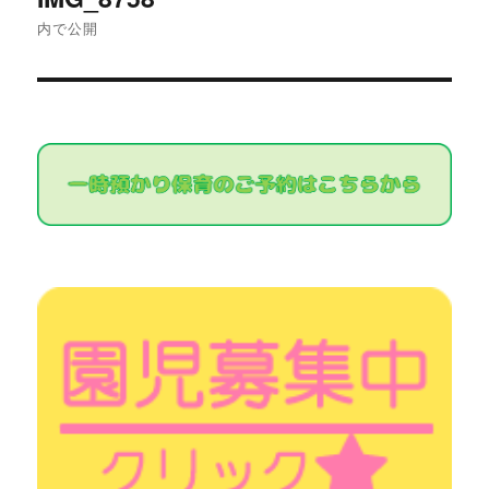
稿
内で公開
ナ
ビ
ゲ
ー
シ
ョ
ン