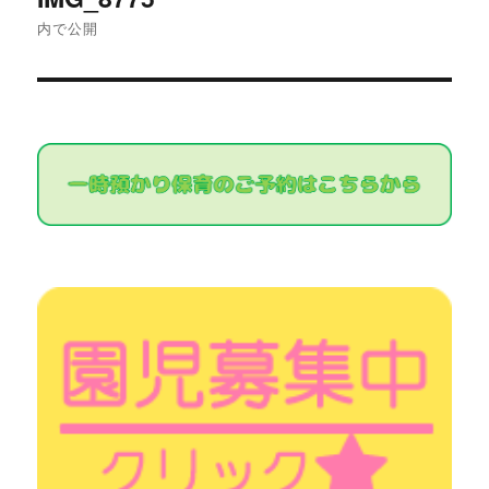
稿
内で公開
ナ
ビ
ゲ
ー
シ
ョ
ン