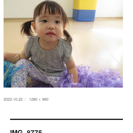
投
フ
2023.10.22
1280 × 960
稿
ル
日:
サ
イ
投
ズ
IMG_8775