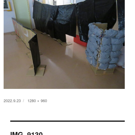
投
フ
2022.9.23
1280 × 960
稿
ル
日:
サ
イ
投
ズ
IMG_9130