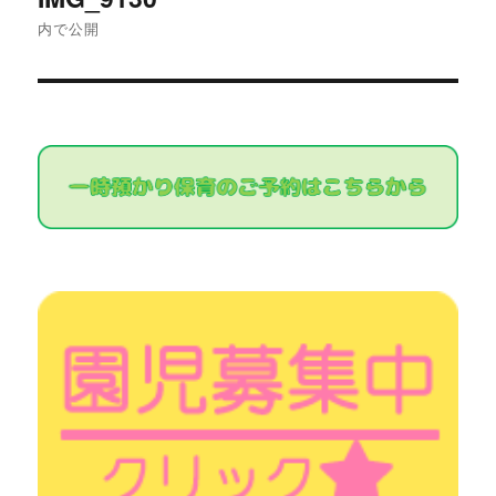
稿
内で公開
ナ
ビ
ゲ
ー
シ
ョ
ン