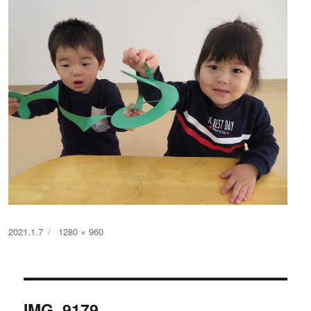
投
フ
2021.1.7
1280 × 960
稿
ル
日:
サ
イ
投
ズ
IMG_9179