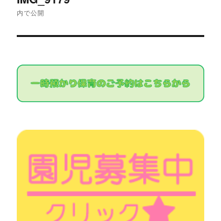
稿
内で公開
ナ
ビ
ゲ
ー
シ
ョ
ン