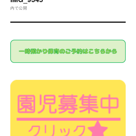
稿
内で公開
ナ
ビ
ゲ
ー
シ
ョ
ン