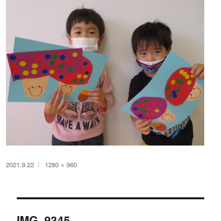
投
フ
2021.9.22
1280 × 960
稿
ル
日:
サ
イ
投
ズ
IMG_9345