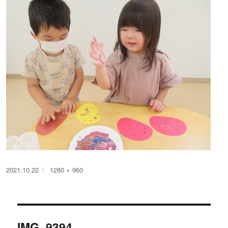
投
フ
2021.10.22
1280 × 960
稿
ル
日:
サ
イ
投
ズ
IMG_9394