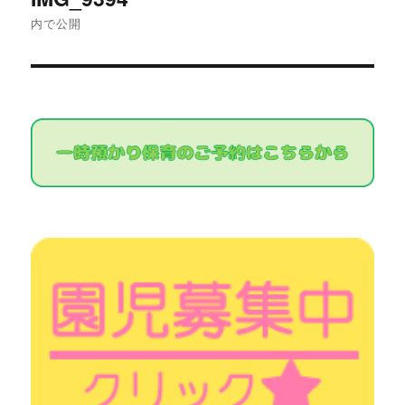
稿
内で公開
ナ
ビ
ゲ
ー
シ
ョ
ン