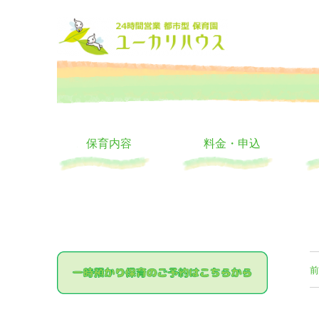
大阪の24時間託児所 ユーカリハウス 月極 一時保育 一時預か
24時間託児所 ユーカリハ
保育内容
料金・申込