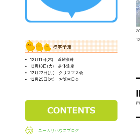
投
2
稿
フ
1
日
ル
行事予定
サ
イ
12月11日(木) 避難訓練
ズ
12月18日(火) 身体測定
12月22日(月) クリスマス会
12月25日(木) お誕生日会
ユーカリハウスブログ