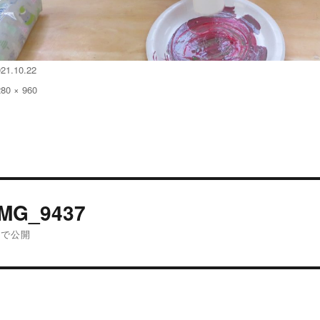
021.10.22
280 × 960
:
投
IMG_9437
稿
内で公開
ナ
ビ
ゲ