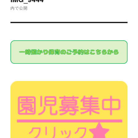
稿
内で公開
ナ
ビ
ゲ
ー
シ
ョ
ン