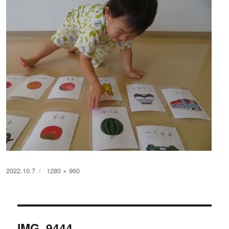
投
フ
2022.10.7
1280 × 960
稿
ル
日:
サ
イ
投
ズ
IMG_9444