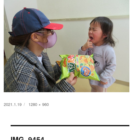
投
フ
2021.1.19
1280 × 960
稿
ル
日:
サ
イ
投
ズ
IMG_9454