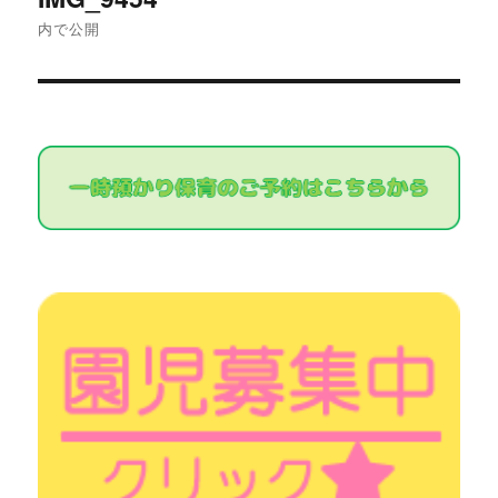
稿
内で公開
ナ
ビ
ゲ
ー
シ
ョ
ン