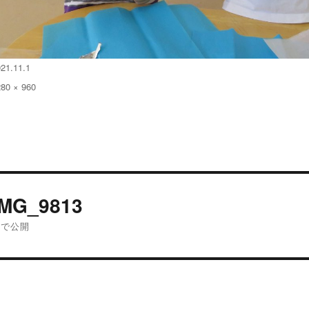
21.11.1
280 × 960
:
投
IMG_9813
稿
内で公開
ナ
ビ
ゲ