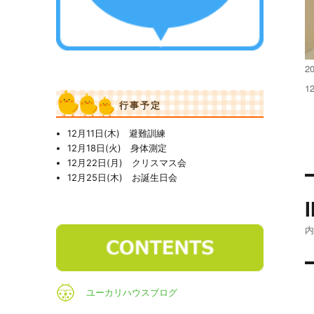
投
20
稿
フ
1
日
ル
行事予定
サ
イ
12月11日(木) 避難訓練
ズ
12月18日(火) 身体測定
12月22日(月) クリスマス会
12月25日(木) お誕生日会
ユーカリハウスブログ