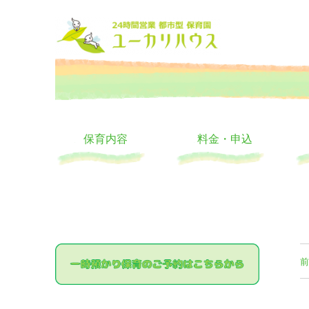
大阪の24時間託児所 ユーカリハウス 月極 一時保育 一時預か
24時間託児所 ユーカリハ
保育内容
料金・申込