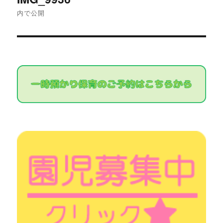
稿
内で公開
ナ
ビ
ゲ
ー
シ
ョ
ン