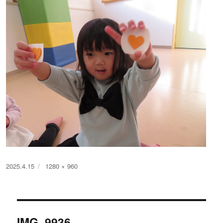
投
フ
2025.4.15
1280 × 960
稿
ル
日:
サ
イ
投
ズ
IMG_9936