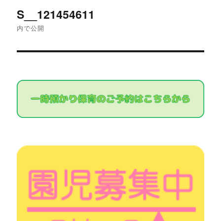
投
S__121454611
稿
内で公開
ナ
ビ
ゲ
ー
シ
ョ
ン