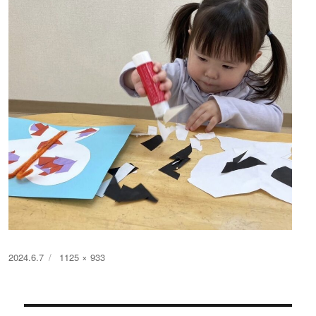
投
フ
2024.6.7
1125 × 933
稿
ル
日:
サ
イ
ズ