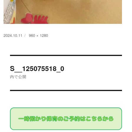
投
フ
2024.10.11
960 × 1280
稿
ル
日:
サ
イ
投
ズ
S__125075518_0
稿
内で公開
ナ
ビ
ゲ
ー