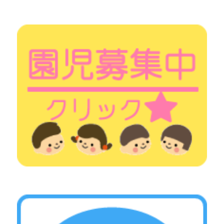
シ
ョ
ン