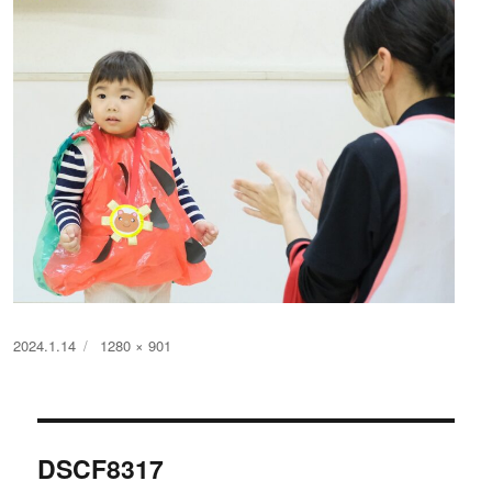
投
フ
2024.1.14
1280 × 901
稿
ル
日:
サ
イ
投
ズ
DSCF8317
稿