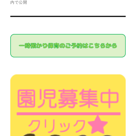
内で公開
ナ
ビ
ゲ
ー
シ
ョ
ン