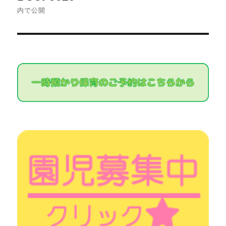
稿
内で公開
ナ
ビ
ゲ
ー
シ
ョ
ン