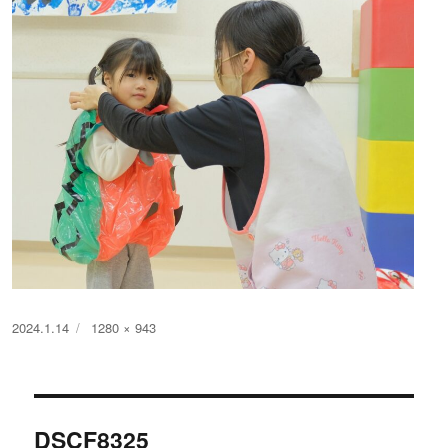
投
フ
2024.1.14
1280 × 943
稿
ル
日:
サ
イ
投
ズ
DSCF8325