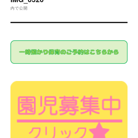
稿
内で公開
ナ
ビ
ゲ
ー
シ
ョ
ン