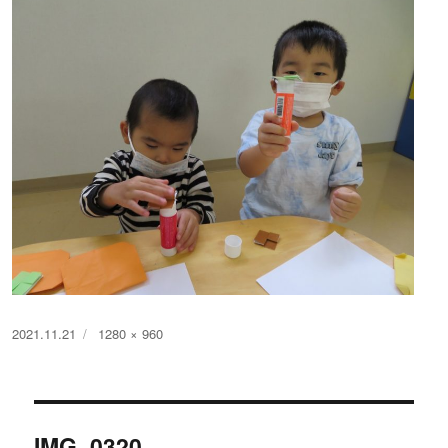
投
フ
2021.11.21
1280 × 960
稿
ル
日:
サ
イ
投
ズ
IMG_0320