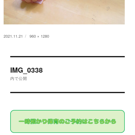
投
フ
2021.11.21
960 × 1280
稿
ル
日:
サ
イ
投
ズ
IMG_0338
稿
内で公開
ナ
ビ
ゲ
ー