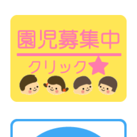
シ
ョ
ン