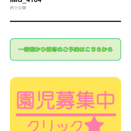
稿
内で公開
ナ
ビ
ゲ
ー
シ
ョ
ン