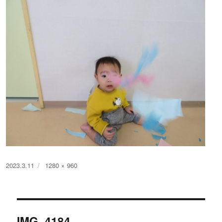
投
フ
2023.3.11
1280 × 960
稿
ル
日:
サ
イ
投
ズ
IMG_4184