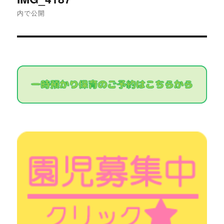
稿
内で公開
ナ
ビ
ゲ
ー
シ
ョ
ン