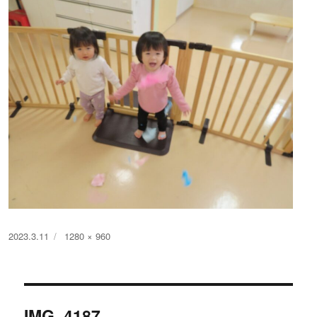
投
フ
2023.3.11
1280 × 960
稿
ル
日:
サ
イ
投
ズ
IMG_4187