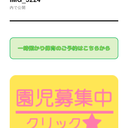
稿
内で公開
ナ
ビ
ゲ
ー
シ
ョ
ン