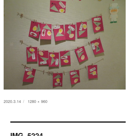
投
フ
2020.3.14
1280 × 960
稿
ル
日:
サ
イ
投
ズ
IMG_5224