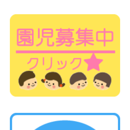
シ
ョ
ン