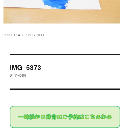
投
フ
2020.3.14
960 × 1280
稿
ル
日:
サ
イ
投
ズ
IMG_5373
稿
内で公開
ナ
ビ
ゲ
ー