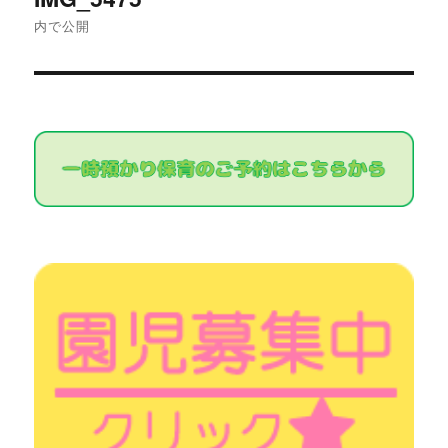
稿
内で公開
ナ
ビ
ゲ
ー
シ
ョ
ン