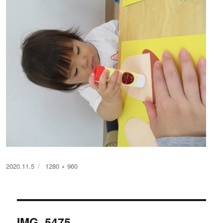
投
フ
2020.11.5
1280 × 960
稿
ル
日:
サ
イ
投
ズ
IMG_5475