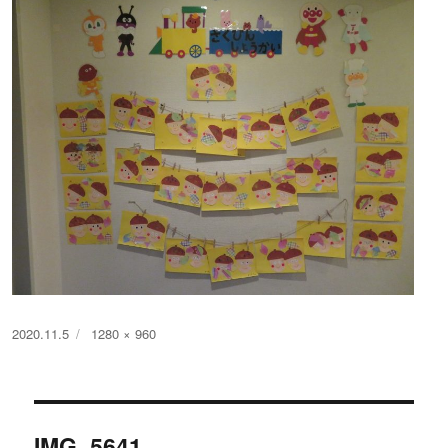
投
フ
2020.11.5
1280 × 960
稿
ル
日:
サ
イ
投
ズ
IMG_5641