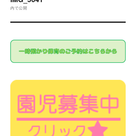
稿
内で公開
ナ
ビ
ゲ
ー
シ
ョ
ン