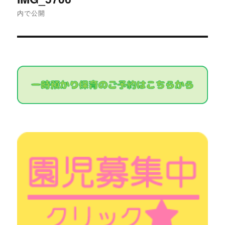
稿
内で公開
ナ
ビ
ゲ
ー
シ
ョ
ン