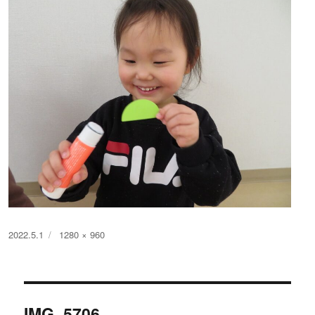
投
フ
2022.5.1
1280 × 960
稿
ル
日:
サ
イ
投
ズ
IMG_5706