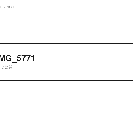
60 × 1280
:
投
IMG_5771
稿
内で公開
ナ
ビ
ゲ
ー
シ