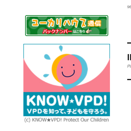
稿
フ
9
日
ル
サ
イ
ズ