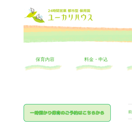
大阪の24時間託児所 ユーカリハウス 月極 一時保育 一時預か
24時間託児所 ユーカリハ
保育内容
料金・申込