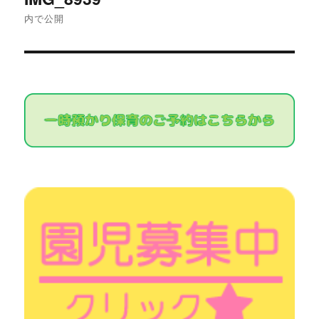
稿
内で公開
ナ
ビ
ゲ
ー
シ
ョ
ン