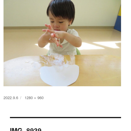
投
フ
2022.9.6
1280 × 960
稿
ル
日:
サ
イ
投
ズ
IMG_8939