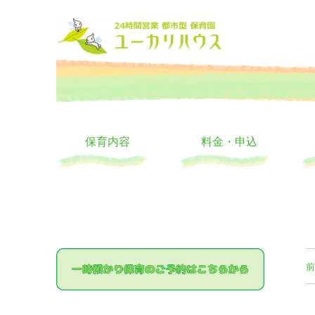
大阪の24時間託児所 ユーカリハウス 月極 一時保育 一時預か
24時間託児所 ユーカリハ
保育内容
料金・申込