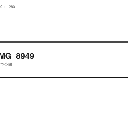
60 × 1280
:
投
IMG_8949
稿
内で公開
ナ
ビ
ゲ
ー
シ