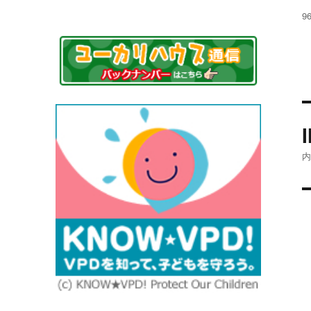
稿
フ
9
日
ル
サ
イ
ズ